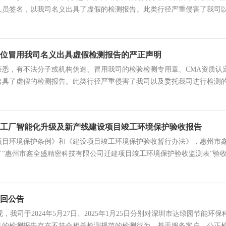
人员签名，以我司名义出具了虚假的检测报告。此类行径严重侵害了我司
位冒用我司名义出具虚假检测报告的严正声明
获悉，有不法分子或机构伪造、冒用我司的检验检测专用章、CMA资质认
出具了虚假的检测报告。此类行径严重侵害了我司以及委托我司进行检测
法行为...
工厂智能化升级及新产线建设项目竣工环境保护验收报告
目环境保护条例》和《建设项目竣工环境保护验收暂行办法》，惠州市鑫全盛
了“惠州市鑫全盛精密科技有限公司迁建项目竣工环境保护验收监测表”验
回公告
我司于2024年5月27日、2025年1月25日分别对深圳市达绿园节能
具的检测报告存在不符合相关检测规范的检测行为，基于服务客户、公正