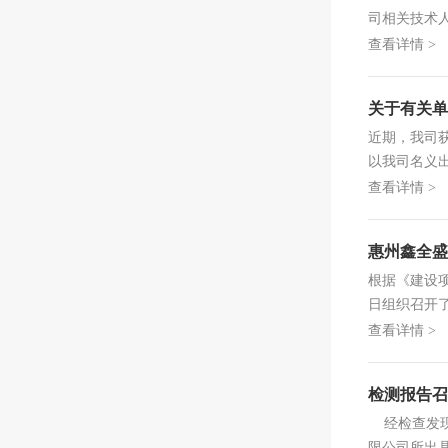
司相关技术
查看详情 >
关于有关单
近期，我司
以我司名义
即停止上述违
查看详情 >
惠州鑫全盛
根据《建设项
日组织召开
设单位：...
查看详情 >
检测报告召
经检查发现，
限公司所出