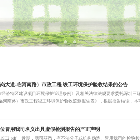
岗大道-临河南路）市政工程 竣工环境保护验收结果的公告
市经济特区建设项目环境保护管理条例》及相关法律法规要求委托深圳三
临河南路）市政工程竣工环境保护验收监测报告表》，根据报告结论，本项目
.
位冒用我司名义出具虚假检测报告的严正声明
6141219E2.pdf 近期，我司获悉，有不法分子或机构伪造、冒用我司的